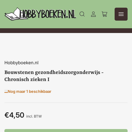
Aanmelden
Mini-
winkelwagen
openen
Hobbyboeken.nl
Bouwstenen gezondheidszorgonderwijs -
Chronisch zieken I
Nog maar 1 beschikbaar
€4,50
Normale
incl. BTW
prijs