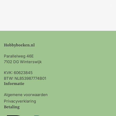
Hobbyboeken.nl
Parallelweg 46E
7102 DG Winterswijk
KVK: 60623845
BTW: NL853987774B01
Informatie
Algemene voorwaarden
Privacyverklaring
Betaling