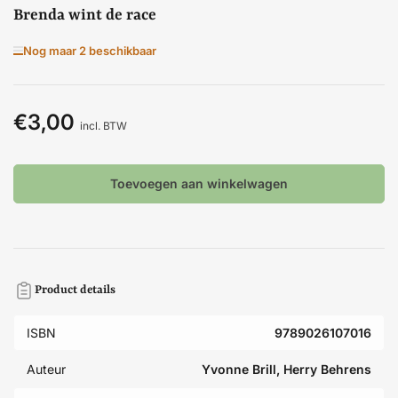
Brenda wint de race
Nog maar 2 beschikbaar
€3,00
Normale
incl. BTW
prijs
Toevoegen aan winkelwagen
Product details
ISBN
9789026107016
Auteur
Yvonne Brill, Herry Behrens