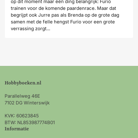
op dit moment maar één ding belangrijk: Furio
trainen voor de komende paardenrace. Maar dat
begrijpt ook Jurre pas als Brenda op de grote dag
samen met de felle hengst Furio voor een grote
verrassing zorgt...
Hobbyboeken.nl
Parallelweg 46E
7102 DG Winterswijk
KVK: 60623845
BTW: NL853987774B01
Informatie