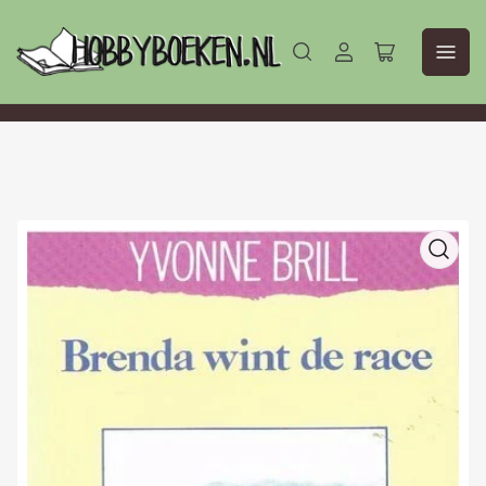
Aanmelden
Mini-
winkelwagen
openen