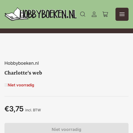
Aanmelden
Mini-
winkelwagen
openen
Hobbyboeken.nl
Charlotte's web
Niet voorradig
€3,75
Normale
incl. BTW
prijs
Niet voorradig