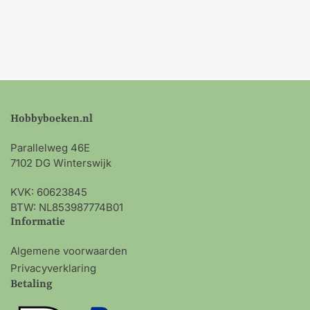
Hobbyboeken.nl
Parallelweg 46E
7102 DG Winterswijk
KVK: 60623845
BTW: NL853987774B01
Informatie
Algemene voorwaarden
Privacyverklaring
Betaling