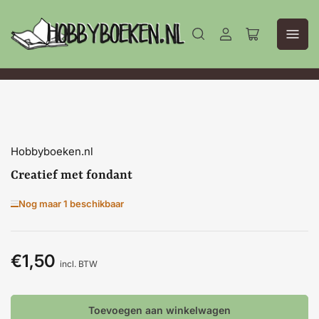
Aanmelden
Mini-
winkelwagen
openen
Hobbyboeken.nl
Creatief met fondant
Nog maar 1 beschikbaar
€1,50
Normale
incl. BTW
prijs
Toevoegen aan winkelwagen