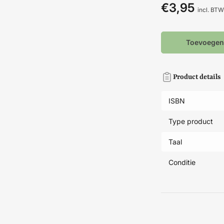
€3,95
Normale
incl. BTW
prijs
Toevoegen
Product details
ISBN
Type product
Taal
Conditie