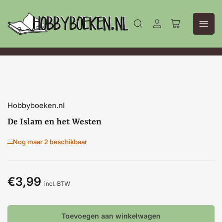
Aanmelden
Mini-
winkelwagen
openen
Hobbyboeken.nl
De Islam en het Westen
Nog maar 2 beschikbaar
€3,99
Normale
incl. BTW
prijs
Toevoegen aan winkelwagen