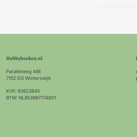
Hobbyboeken.nl
Parallelweg 46E
7102 DG Winterswijk
KVK: 60623845
BTW: NL853987774B01