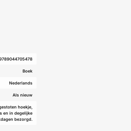
9789044705478
Boek
Nederlands
Als nieuw
gestoten hoekje,
s en in degelijke
kdagen bezorgd.