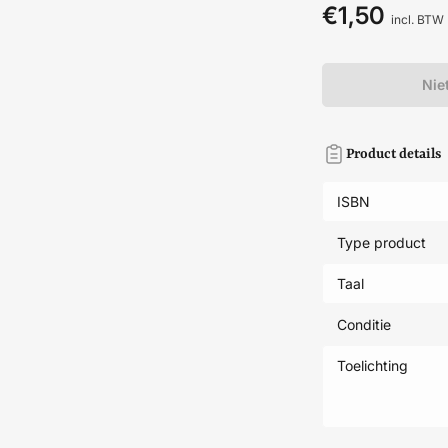
€1,50
Normale
incl. BTW
prijs
Nie
Product details
ISBN
Type product
Taal
Conditie
Toelichting