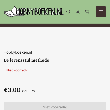
Aanmelden
Mini-
winkelwagen
openen
Hobbyboeken.nl
De levensstijl methode
Niet voorradig
€3,00
Normale
incl. BTW
prijs
Niet voorradig