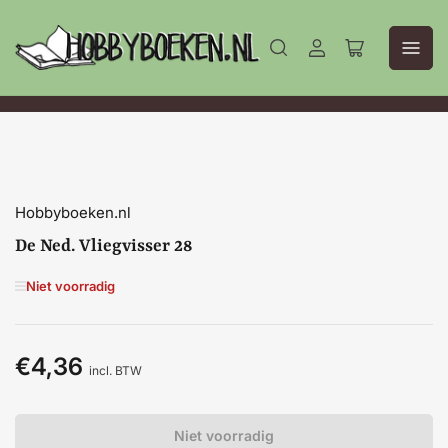
Aanmelden
Mini-
winkelwagen
openen
Hobbyboeken.nl
De Ned. Vliegvisser 28
Niet voorradig
€4,36
Normale
incl. BTW
prijs
Niet voorradig