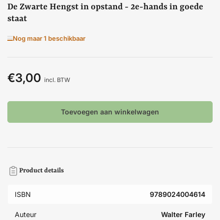
De Zwarte Hengst in opstand - 2e-hands in goede
staat
Nog maar 1 beschikbaar
€3,00
Normale
incl. BTW
prijs
Toevoegen aan winkelwagen
Product details
ISBN
9789024004614
Auteur
Walter Farley