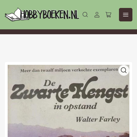
Aanmelden
Mini-
winkelwagen
openen