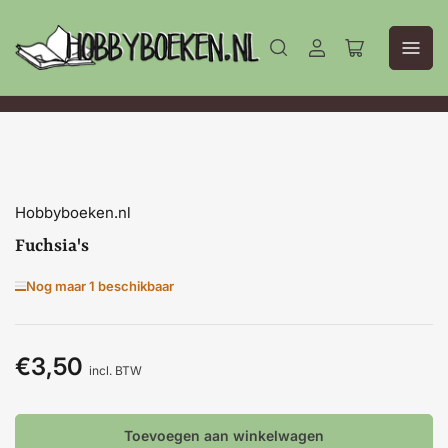
Aanmelden
Mini-
winkelwagen
openen
Hobbyboeken.nl
Fuchsia's
Nog maar 1 beschikbaar
€3,50
Normale
incl. BTW
prijs
Toevoegen aan winkelwagen