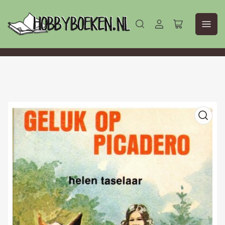
Aanmelden
Mini-
winkelwagen
openen