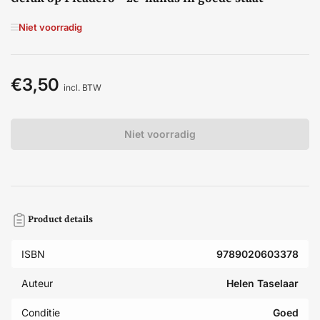
Niet voorradig
€3,50
Normale
incl. BTW
prijs
Niet voorradig
Product details
ISBN
9789020603378
Auteur
Helen Taselaar
Conditie
Goed