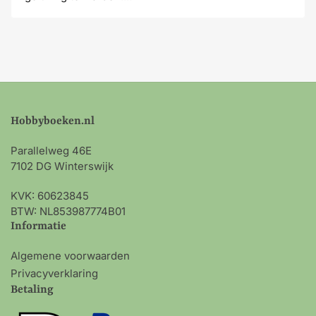
Hobbyboeken.nl
Parallelweg 46E
7102 DG Winterswijk
KVK: 60623845
BTW: NL853987774B01
Informatie
Algemene voorwaarden
Privacyverklaring
Betaling