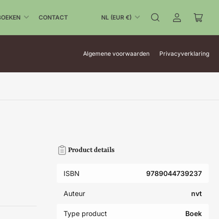
L
BOEKEN
CONTACT
NL (EUR €)
Aanmelden
Mini-
a
winke
n
open
d
Algemene voorwaarden
Privacyverklaring
/
r
e
g
i
o
Product details
ISBN
9789044739237
Auteur
nvt
Type product
Boek