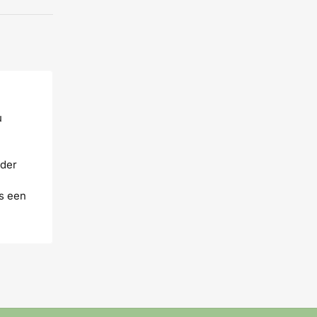
u
nder
ls een