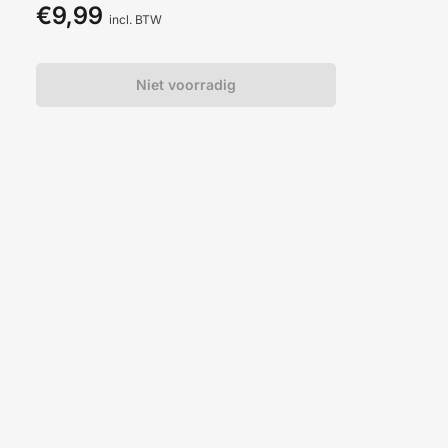
€9,99
Normale
incl. BTW
prijs
Niet voorradig