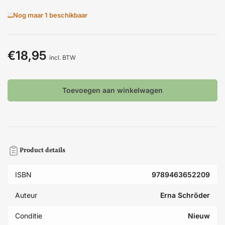
Nog maar 1 beschikbaar
€18,95
Normale
incl. BTW
prijs
Toevoegen aan winkelwagen
Product details
ISBN
9789463652209
Auteur
Erna Schröder
Conditie
Nieuw