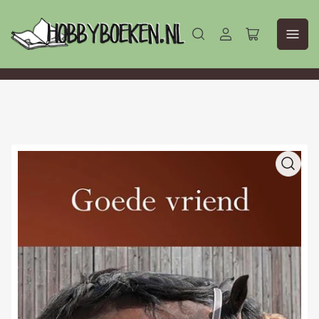
Aanmelden
Mini-
winkelwagen
openen