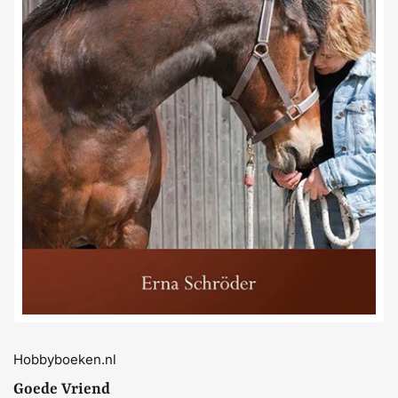
Media
openen
1
in
dialoogvenster
Hobbyboeken.nl
Goede Vriend