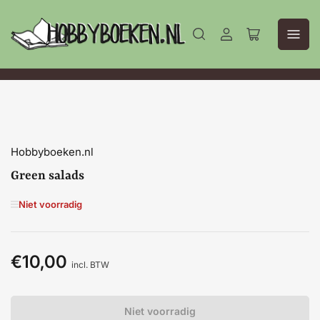
Aanmelden
Mini-
winkelwagen
openen
Hobbyboeken.nl
Green salads
Niet voorradig
€10,00
Normale
incl. BTW
prijs
Niet voorradig