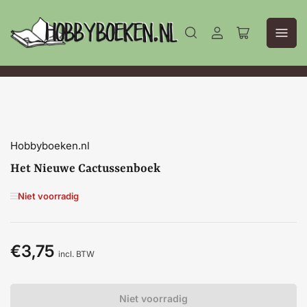
Aanmelden
Mini-
winkelwagen
openen
Hobbyboeken.nl
Het Nieuwe Cactussenboek
Niet voorradig
€3,75
Normale
incl. BTW
prijs
Niet voorradig