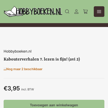
Aanmelden
Mini-
winkelwagen
openen
Hobbyboeken.nl
Kabouterverhalen 7. lezen is fijn! (avi 2)
Nog maar 2 beschikbaar
€3,95
Normale
incl. BTW
prijs
Toevoegen aan winkelwagen