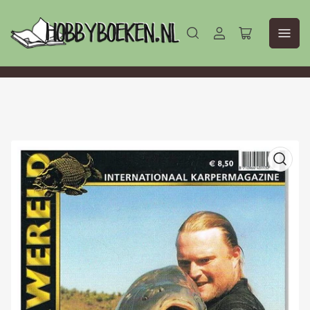
Aanmelden
Mini-
winkelwagen
openen