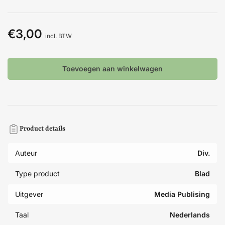
€3,00
Normale
incl. BTW
prijs
Toevoegen aan winkelwagen
Product details
Auteur
Div.
Type product
Blad
Uitgever
Media Publising
Taal
Nederlands