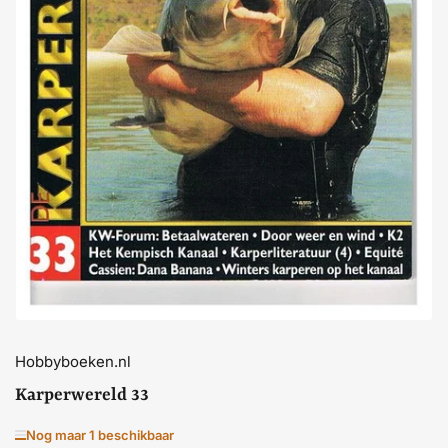
Media
openen
1
in
dialoogvenster
Hobbyboeken.nl
Karperwereld 33
Nog maar 1 beschikbaar