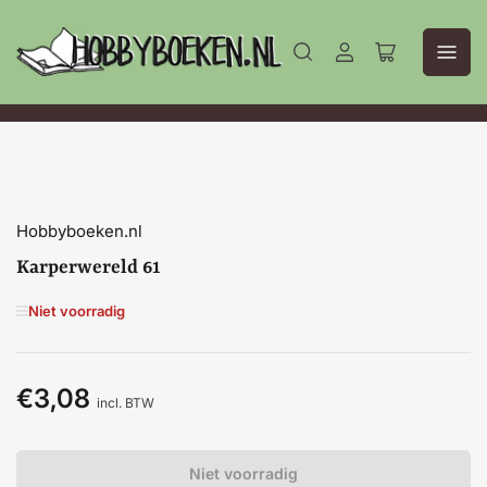
Aanmelden
Mini-
winkelwagen
openen
Hobbyboeken.nl
Karperwereld 61
Niet voorradig
€3,08
Normale
incl. BTW
prijs
Niet voorradig