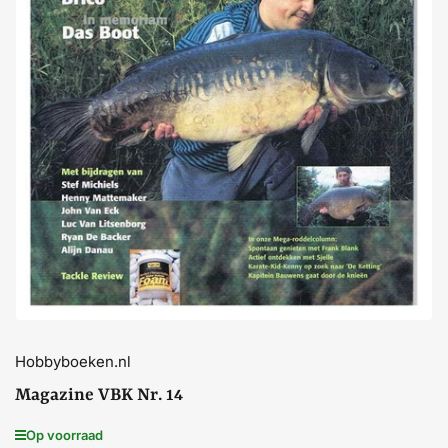
Media
openen
1
in
dialoogvenster
Hobbyboeken.nl
Magazine VBK Nr. 14
Op voorraad