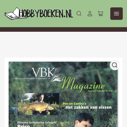
Aanmelden
Mini-
winkelwagen
openen