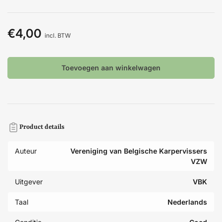
€4,00
Normale
incl. BTW
prijs
Toevoegen aan winkelwagen
Product details
Auteur
Vereniging van Belgische Karpervissers
VZW
Uitgever
VBK
Taal
Nederlands