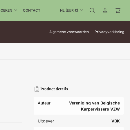
L
BOEKEN
CONTACT
NL (EUR €)
Aanmelden
Mini-
a
winke
n
open
d
Algemene voorwaarden
Privacyverklaring
/
r
e
g
i
o
Product details
Auteur
Vereniging van Belgische
Karpervissers VZW
Uitgever
VBK