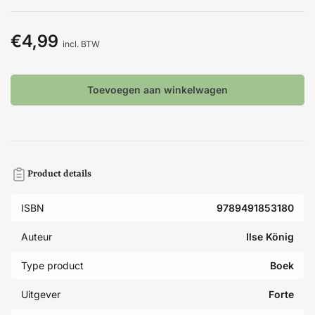
€4,99
Normale
incl. BTW
prijs
Toevoegen aan winkelwagen
Product details
ISBN
9789491853180
Auteur
Ilse König
Type product
Boek
Uitgever
Forte