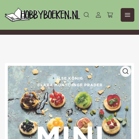
Aanmelden
Mini-
winkelwagen
openen