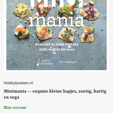
Media
openen
1
in
dialoogvenster
Hobbyboeken.nl
Minimania -- exquise kleine hapjes, zoetig, hartig
en vega
Op voorraad