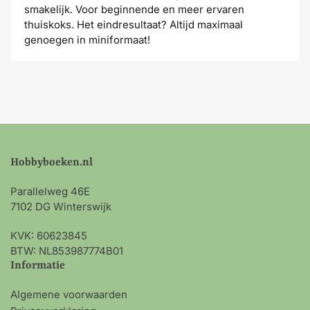
smakelijk. Voor beginnende en meer ervaren
thuiskoks. Het eindresultaat? Altijd maximaal
genoegen in miniformaat!
Hobbyboeken.nl
Parallelweg 46E
7102 DG Winterswijk
KVK: 60623845
BTW: NL853987774B01
Informatie
Algemene voorwaarden