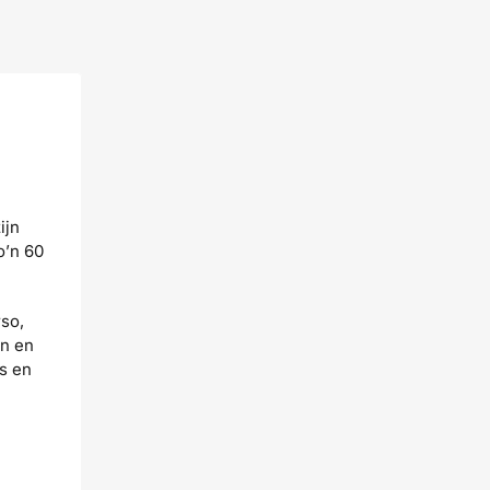
ijn
o’n 60
rso,
en en
es en