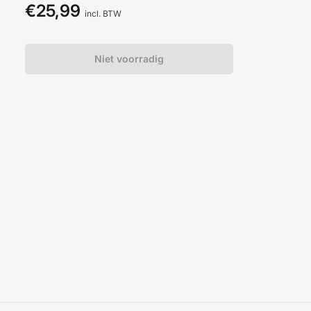
€25,99
Normale
incl. BTW
prijs
Niet voorradig