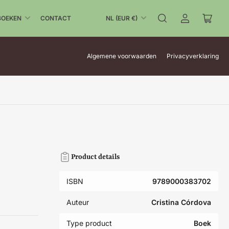
L
BOEKEN
CONTACT
NL (EUR €)
Aanmelden
Mini-
a
winke
n
open
d
Algemene voorwaarden
Privacyverklaring
/
r
e
g
i
o
Product details
ISBN
9789000383702
Auteur
Cristina Córdova
Type product
Boek