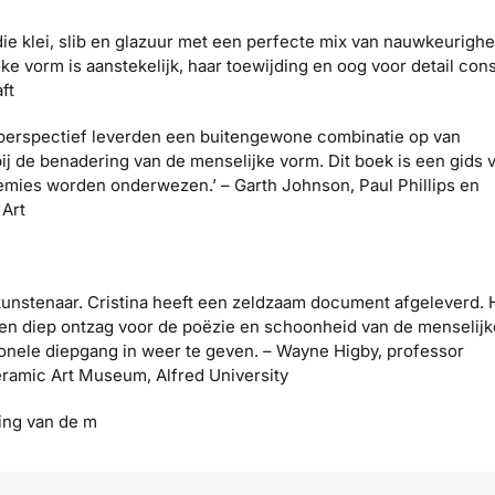
die klei, slib en glazuur met een perfecte mix van nauwkeurighe
jke vorm is aanstekelijk, haar toewijding en oog voor detail cons
ft
en perspectief leverden een buitengewone combinatie op van
j de benadering van de menselijke vorm. Dit boek is een gids 
mies worden onderwezen.’ – Garth Johnson, Paul Phillips en
 Art
unstenaar. Cristina heeft een zeldzaam document afgeleverd. 
d een diep ontzag voor de poëzie en schoonheid van de menselijk
onele diepgang in weer te geven. – Wayne Higby, professor
eramic Art Museum, Alfred University
ning van de m