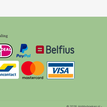
aling
© 2026,
Hobbyboeken.nl
-