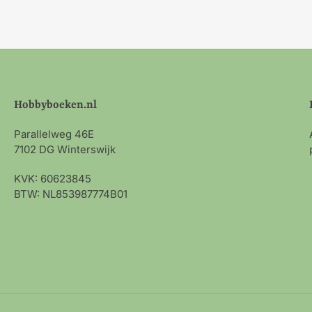
Hobbyboeken.nl
Parallelweg 46E
7102 DG Winterswijk
KVK: 60623845
BTW: NL853987774B01