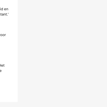
id en
tant.’
voor
Het
e