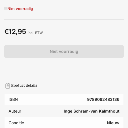
Niet voorradig
€12,95
Normale
incl. BTW
prijs
Niet voorradig
Product details
ISBN
9789062483136
Auteur
Inge Schram-van Kalmthout
Conditie
Nieuw