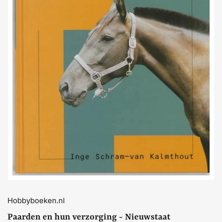
Media
openen
1
in
dialoogvenster
Hobbyboeken.nl
Paarden en hun verzorging - Nieuwstaat