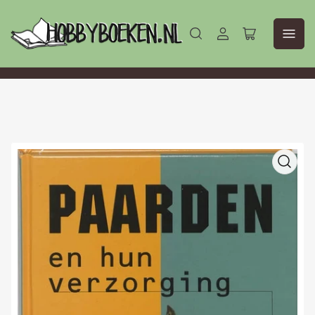
Aanmelden
Mini-
winkelwagen
openen