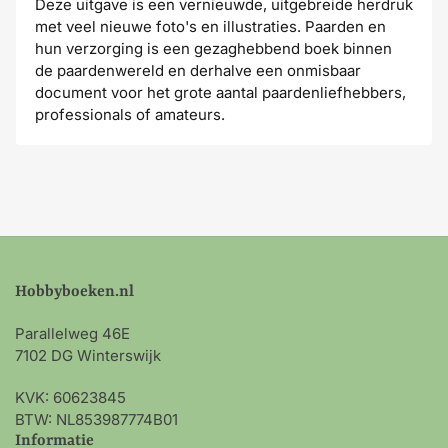
Deze uitgave is een vernieuwde, uitgebreide herdruk
met veel nieuwe foto's en illustraties. Paarden en
hun verzorging is een gezaghebbend boek binnen
de paardenwereld en derhalve een onmisbaar
document voor het grote aantal paardenliefhebbers,
professionals of amateurs.
Hobbyboeken.nl
Parallelweg 46E
7102 DG Winterswijk
KVK: 60623845
BTW: NL853987774B01
Informatie