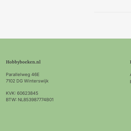
Hobbyboeken.nl
Parallelweg 46E
7102 DG Winterswijk
KVK: 60623845
BTW: NL853987774B01