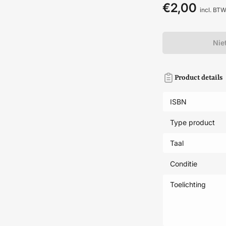
€2,00
Normale
incl. BT
prijs
Nie
Product details
ISBN
Type product
Taal
Conditie
Toelichting