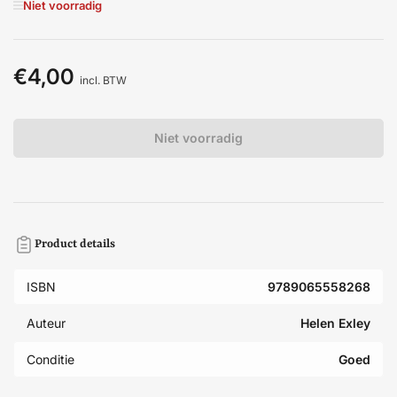
Niet voorradig
€4,00
Normale
incl. BTW
prijs
Niet voorradig
Product details
ISBN
9789065558268
Auteur
Helen Exley
Conditie
Goed