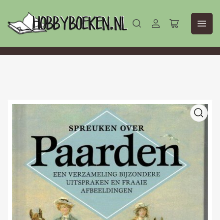
Aanmelden
Mini-
winkelwagen
openen