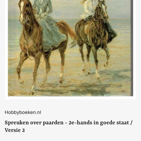
Media
openen
1
in
dialoogvenster
Hobbyboeken.nl
Spreuken over paarden - 2e-hands in goede staat /
Versie 2