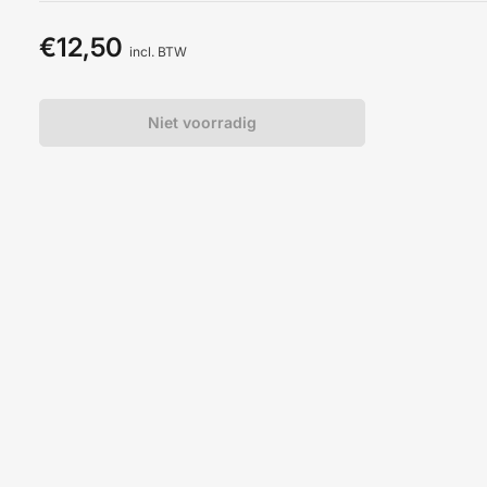
€12,50
Normale
incl. BTW
prijs
Niet voorradig