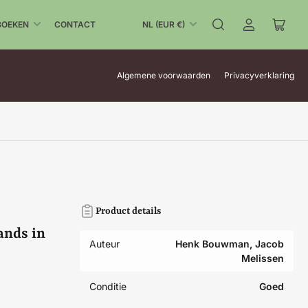
L
BOEKEN
CONTACT
NL (EUR €)
Aanmelden
Mini-
a
winke
n
open
d
Algemene voorwaarden
Privacyverklaring
/
r
e
g
i
o
Product details
ands in
Auteur
Henk Bouwman, Jacob
Melissen
Conditie
Goed