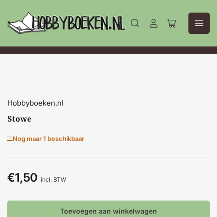
Aanmelden
Mini-
winkelwagen
openen
Hobbyboeken.nl
Stowe
Nog maar 1 beschikbaar
€1,50
Normale
incl. BTW
prijs
Toevoegen aan winkelwagen