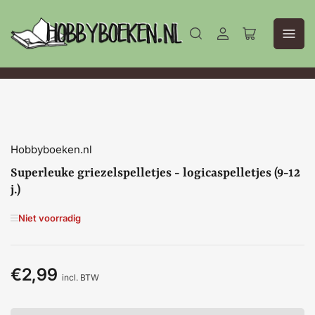
Aanmelden
Mini-
winkelwagen
openen
Hobbyboeken.nl
Superleuke griezelspelletjes - logicaspelletjes (9-12
j.)
Niet voorradig
€2,99
Normale
incl. BTW
prijs