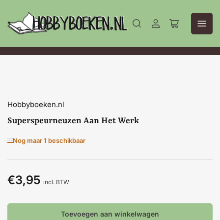
Aanmelden
Mini-
winkelwagen
openen
Hobbyboeken.nl
Superspeurneuzen Aan Het Werk
Nog maar 1 beschikbaar
€3,95
Normale
incl. BTW
prijs
Toevoegen aan winkelwagen