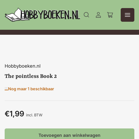
Aanmelden
Mini-
winkelwagen
openen
Hobbyboeken.nl
The pointless Book 2
Nog maar 1 beschikbaar
€1,99
Normale
incl. BTW
prijs
Toevoegen aan winkelwagen