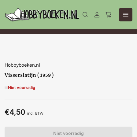
Aanmelden
Mini-
winkelwagen
openen
Hobbyboeken.nl
Visserslatijn ( 1959 )
Niet voorradig
€4,50
Normale
incl. BTW
prijs
Niet voorradig